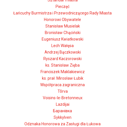
Sztandar miasta
Pieczęć
Łańcuchy Burmistrza i Przewodniczącego Rady Miasta
Honorowi Obywatele
Stanisław Musielak
Bronisław Chąciński
Eugeniusz Kwiatkowski
Lech Wałęsa
Andrzej Bączkowski
Ryszard Kaczorowski
ks. Stanisław Zięba
Franciszek Maklakiewicz
ks. prał. Mirosław Łubik
Współpraca zagraniczna
Tõrva
Voisins-le-Bretonneux
Lazdijai
Баранівка
Sykkylven
Odznaka Honorowa za Zasługi dla Łukowa