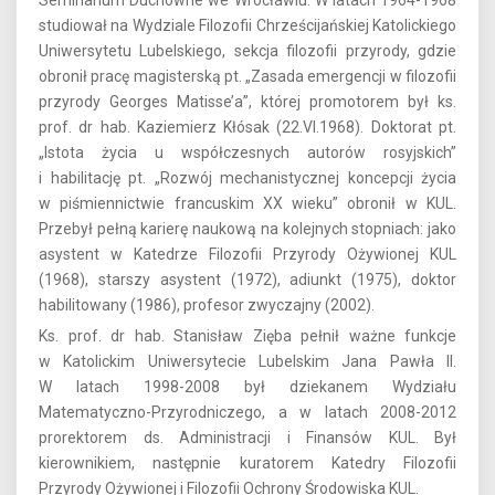
Seminarium Duchowne we Wrocławiu. W latach 1964-1968
studiował na Wydziale Filozofii Chrześcijańskiej Katolickiego
Uniwersytetu Lubelskiego, sekcja filozofii przyrody, gdzie
obronił pracę magisterską pt. „Zasada emergencji w filozofii
przyrody Georges Matisse’a”, której promotorem był ks.
prof. dr hab. Kaziemierz Kłósak (22.VI.1968). Doktorat pt.
„Istota życia u współczesnych autorów rosyjskich”
i habilitację pt. „Rozwój mechanistycznej koncepcji życia
w piśmiennictwie francuskim XX wieku” obronił w KUL.
Przebył pełną karierę naukową na kolejnych stopniach: jako
asystent w Katedrze Filozofii Przyrody Ożywionej KUL
(1968), starszy asystent (1972), adiunkt (1975), doktor
habilitowany (1986), profesor zwyczajny (2002).
Ks. prof. dr hab. Stanisław Zięba pełnił ważne funkcje
w Katolickim Uniwersytecie Lubelskim Jana Pawła II.
W latach 1998-2008 był dziekanem Wydziału
Matematyczno-Przyrodniczego, a w latach 2008-2012
prorektorem ds. Administracji i Finansów KUL. Był
kierownikiem, następnie kuratorem Katedry Filozofii
Przyrody Ożywionej i Filozofii Ochrony Środowiska KUL.