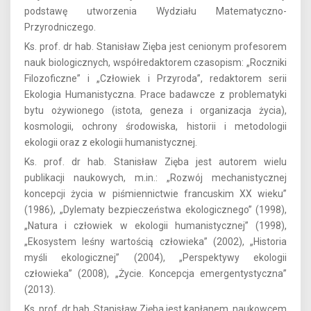
podstawę utworzenia Wydziału Matematyczno-
Przyrodniczego.
Ks. prof. dr hab. Stanisław Zięba jest cenionym profesorem
nauk biologicznych, współredaktorem czasopism: „Roczniki
Filozoficzne” i „Człowiek i Przyroda”, redaktorem serii
Ekologia Humanistyczna. Prace badawcze z problematyki
bytu ożywionego (istota, geneza i organizacja życia),
kosmologii, ochrony środowiska, historii i metodologii
ekologii oraz z ekologii humanistycznej.
Ks. prof. dr hab. Stanisław Zięba jest autorem wielu
publikacji naukowych, m.in.: „Rozwój mechanistycznej
koncepcji życia w piśmiennictwie francuskim XX wieku”
(1986), „Dylematy bezpieczeństwa ekologicznego” (1998),
„Natura i człowiek w ekologii humanistycznej” (1998),
„Ekosystem leśny wartością człowieka” (2002), „Historia
myśli ekologicznej” (2004), „Perspektywy ekologii
człowieka” (2008), „Życie. Koncepcja emergentystyczna”
(2013).
Ks. prof. dr hab. Stanisław Zięba jest kapłanem, naukowcem